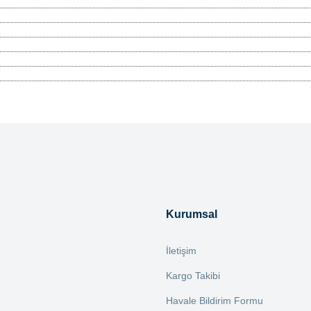
tersiz gördüğünüz noktaları öneri formunu kullanarak tarafımıza iletebilirsiniz.
Bu ürüne ilk yorumu siz yapın!
Yorum Yaz
Kurumsal
İletişim
Kargo Takibi
Havale Bildirim Formu