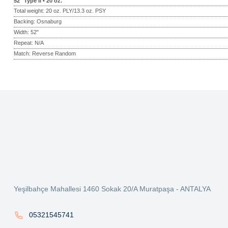
52" Type II • 20 oz.
Total weight: 20 oz. PLY/13.3 oz. PSY
Backing: Osnaburg
Width: 52"
Repeat: N/A
Match: Reverse Random
Bu ürünün fiyat bilgisi, resim, ürün açıklamalarında ve diğer konularda ye
Görüş ve önerileriniz için teşekkür ederiz.
Ürün resmi kalitesiz, bozuk veya görüntülenemiyor.
Ürün açıklamasında eksik bilgiler bulunuyor.
Ürün bilgilerinde hatalar bulunuyor.
Ürün fiyatı diğer sitelerden daha pahalı.
Yeşilbahçe Mahallesi 1460 Sokak 20/A Muratpaşa - ANTALYA
Bu ürüne benzer farklı alternatifler olmalı.
05321545741