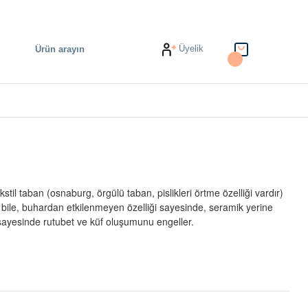
Üyelik
stil taban (osnaburg, örgülü taban, pislikleri örtme özelliği vardır)
da bile, buhardan etkilenmeyen özelliği sayesinde, seramik yerine
ği sayesinde rutubet ve küf oluşumunu engeller.