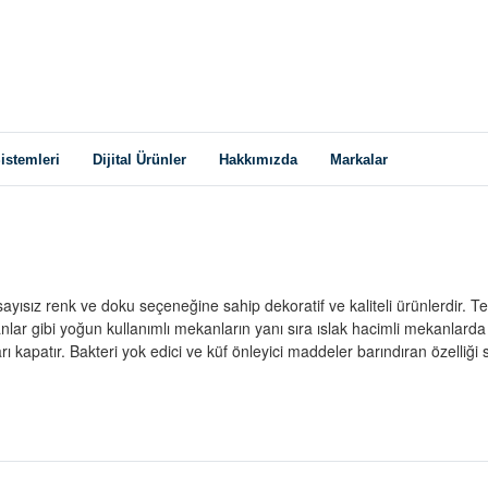
istemleri
Dijital Ürünler
Hakkımızda
Markalar
ayısız renk ve doku seçeneğine sahip dekoratif ve kaliteli ürünlerdir. Tek
toranlar gibi yoğun kullanımlı mekanların yanı sıra ıslak hacimli mekanlar
arı kapatır. Bakteri yok edici ve küf önleyici maddeler barındıran özelli