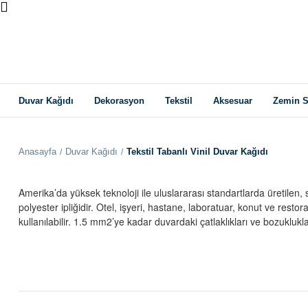
Duvar Kağıdı
Dekorasyon
Tekstil
Aksesuar
Zemin S
Anasayfa
Duvar Kağıdı
Tekstil Tabanlı Vinil Duvar Kağıdı
Amerika’da yüksek teknoloji ile uluslararası standartlarda üretilen, s
polyester ipliğidir. Otel, işyeri, hastane, laboratuar, konut ve res
kullanılabilir. 1.5 mm2’ye kadar duvardaki çatlaklıkları ve bozuklukl