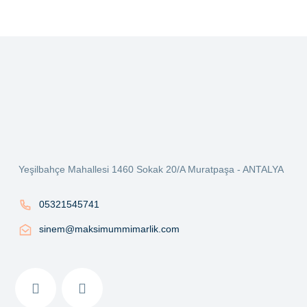
Bu ürünün fiyat bilgisi, resim, ürün açıklamalarında ve diğer konularda ye
Görüş ve önerileriniz için teşekkür ederiz.
Ürün resmi kalitesiz, bozuk veya görüntülenemiyor.
Ürün açıklamasında eksik bilgiler bulunuyor.
Ürün bilgilerinde hatalar bulunuyor.
Ürün fiyatı diğer sitelerden daha pahalı.
Yeşilbahçe Mahallesi 1460 Sokak 20/A Muratpaşa - ANTALYA
Bu ürüne benzer farklı alternatifler olmalı.
05321545741
sinem@maksimummimarlik.com