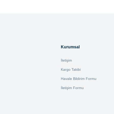
tersiz gördüğünüz noktaları öneri formunu kullanarak tarafımıza iletebilirsiniz.
Bu ürüne ilk yorumu siz yapın!
Yorum Yaz
Kurumsal
İletişim
Kargo Takibi
Havale Bildirim Formu
İletişim Formu
Gönder