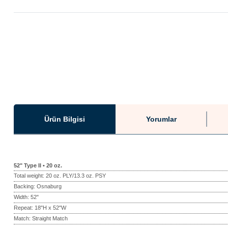
Ürün Bilgisi
Yorumlar
52" Type II • 20 oz.
Total weight: 20 oz. PLY/13.3 oz. PSY
Backing: Osnaburg
Width: 52"
Repeat: 18"H x 52"W
Match: Straight Match