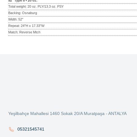
52" Type II • 20 oz.
Total weight: 20 oz. PLY/13.3 oz. PSY
Backing: Osnaburg
Width: 52"
Repeat: 24"H x 17.33"W
Match: Reverse Mtch
Bu ürünün fiyat bilgisi, resim, ürün açıklamalarında ve diğer konularda ye
Görüş ve önerileriniz için teşekkür ederiz.
Ürün resmi kalitesiz, bozuk veya görüntülenemiyor.
Ürün açıklamasında eksik bilgiler bulunuyor.
Ürün bilgilerinde hatalar bulunuyor.
Ürün fiyatı diğer sitelerden daha pahalı.
Yeşilbahçe Mahallesi 1460 Sokak 20/A Muratpaşa - ANTALYA
Bu ürüne benzer farklı alternatifler olmalı.
05321545741