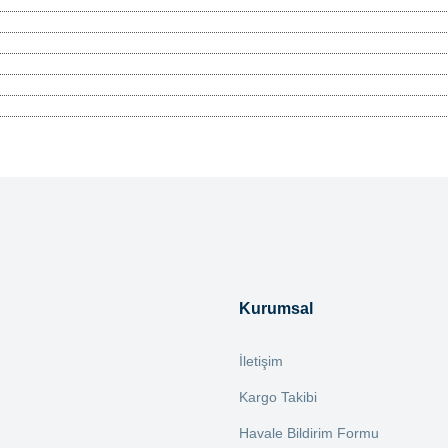
tersiz gördüğünüz noktaları öneri formunu kullanarak tarafımıza iletebilirsiniz.
Bu ürüne ilk yorumu siz yapın!
Yorum Yaz
Kurumsal
İletişim
Kargo Takibi
Havale Bildirim Formu