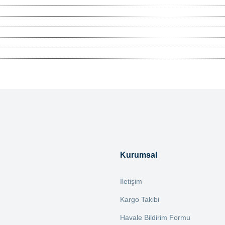
tersiz gördüğünüz noktaları öneri formunu kullanarak tarafımıza iletebilirsiniz.
Bu ürüne ilk yorumu siz yapın!
Yorum Yaz
Kurumsal
İletişim
Kargo Takibi
Havale Bildirim Formu