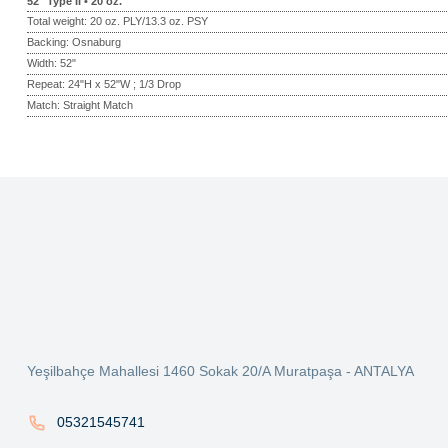
52" Type II • 20 oz.
Total weight: 20 oz. PLY/13.3 oz. PSY
Backing: Osnaburg
Width: 52"
Repeat: 24"H x 52"W ; 1/3 Drop
Match: Straight Match
Bu ürünün fiyat bilgisi, resim, ürün açıklamalarında ve diğer konularda ye
Görüş ve önerileriniz için teşekkür ederiz.
Ürün resmi kalitesiz, bozuk veya görüntülenemiyor.
Ürün açıklamasında eksik bilgiler bulunuyor.
Ürün bilgilerinde hatalar bulunuyor.
Ürün fiyatı diğer sitelerden daha pahalı.
Yeşilbahçe Mahallesi 1460 Sokak 20/A Muratpaşa - ANTALYA
Bu ürüne benzer farklı alternatifler olmalı.
05321545741