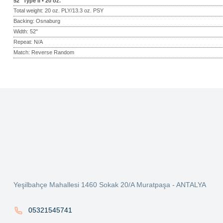
52" Type II • 20 oz.
Total weight: 20 oz. PLY/13.3 oz. PSY
Backing: Osnaburg
Width: 52"
Repeat: N/A
Match: Reverse Random
Bu ürünün fiyat bilgisi, resim, ürün açıklamalarında ve diğer konularda ye
Görüş ve önerileriniz için teşekkür ederiz.
Ürün resmi kalitesiz, bozuk veya görüntülenemiyor.
Ürün açıklamasında eksik bilgiler bulunuyor.
Ürün bilgilerinde hatalar bulunuyor.
Ürün fiyatı diğer sitelerden daha pahalı.
Yeşilbahçe Mahallesi 1460 Sokak 20/A Muratpaşa - ANTALYA
Bu ürüne benzer farklı alternatifler olmalı.
05321545741