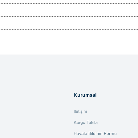
tersiz gördüğünüz noktaları öneri formunu kullanarak tarafımıza iletebilirsiniz.
Bu ürüne ilk yorumu siz yapın!
Yorum Yaz
Kurumsal
İletişim
Kargo Takibi
Havale Bildirim Formu