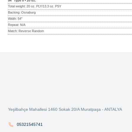
54" Type II • 20 oz.
Total weight: 20 oz. PLY/13.3 oz. PSY
Backing: Osnaburg
Width: 54"
Repeat: N/A
Match: Reverse Random
Bu ürünün fiyat bilgisi, resim, ürün açıklamalarında ve diğer konularda ye
Görüş ve önerileriniz için teşekkür ederiz.
Ürün resmi kalitesiz, bozuk veya görüntülenemiyor.
Ürün açıklamasında eksik bilgiler bulunuyor.
Ürün bilgilerinde hatalar bulunuyor.
Ürün fiyatı diğer sitelerden daha pahalı.
Yeşilbahçe Mahallesi 1460 Sokak 20/A Muratpaşa - ANTALYA
Bu ürüne benzer farklı alternatifler olmalı.
05321545741