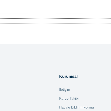
tersiz gördüğünüz noktaları öneri formunu kullanarak tarafımıza iletebilirsiniz.
Bu ürüne ilk yorumu siz yapın!
Yorum Yaz
Kurumsal
İletişim
Kargo Takibi
Havale Bildirim Formu