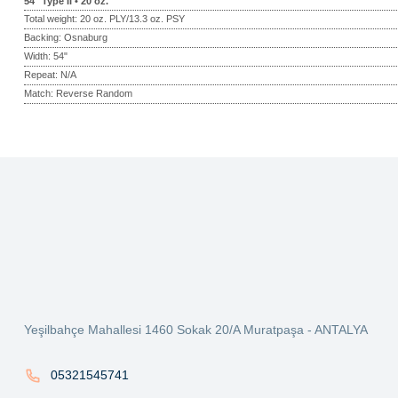
54" Type II • 20 oz.
Total weight: 20 oz. PLY/13.3 oz. PSY
Backing: Osnaburg
Width: 54"
Repeat: N/A
Match: Reverse Random
Bu ürünün fiyat bilgisi, resim, ürün açıklamalarında ve diğer konularda ye
Görüş ve önerileriniz için teşekkür ederiz.
Ürün resmi kalitesiz, bozuk veya görüntülenemiyor.
Ürün açıklamasında eksik bilgiler bulunuyor.
Ürün bilgilerinde hatalar bulunuyor.
Ürün fiyatı diğer sitelerden daha pahalı.
Yeşilbahçe Mahallesi 1460 Sokak 20/A Muratpaşa - ANTALYA
Bu ürüne benzer farklı alternatifler olmalı.
05321545741