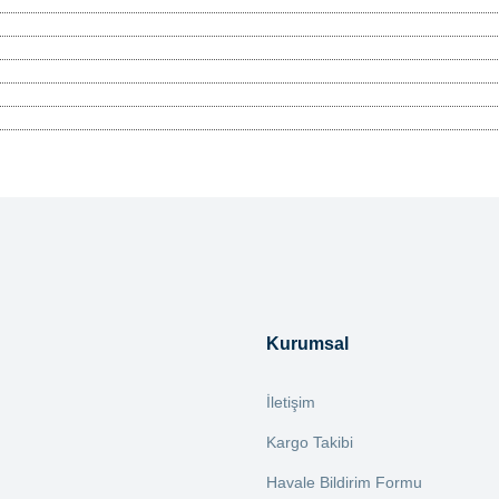
tersiz gördüğünüz noktaları öneri formunu kullanarak tarafımıza iletebilirsiniz.
Bu ürüne ilk yorumu siz yapın!
Yorum Yaz
Kurumsal
İletişim
Kargo Takibi
Havale Bildirim Formu