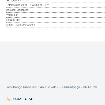
54" Type II • 20 oz.
Total weight: 20 oz. PLY/13.3 oz. PSY
Backing: Osnaburg
Width: 54"
Repeat: N/A
Match: Reverse Random
Bu ürünün fiyat bilgisi, resim, ürün açıklamalarında ve diğer konularda ye
Görüş ve önerileriniz için teşekkür ederiz.
Ürün resmi kalitesiz, bozuk veya görüntülenemiyor.
Ürün açıklamasında eksik bilgiler bulunuyor.
Ürün bilgilerinde hatalar bulunuyor.
Ürün fiyatı diğer sitelerden daha pahalı.
Yeşilbahçe Mahallesi 1460 Sokak 20/A Muratpaşa - ANTALYA
Bu ürüne benzer farklı alternatifler olmalı.
05321545741