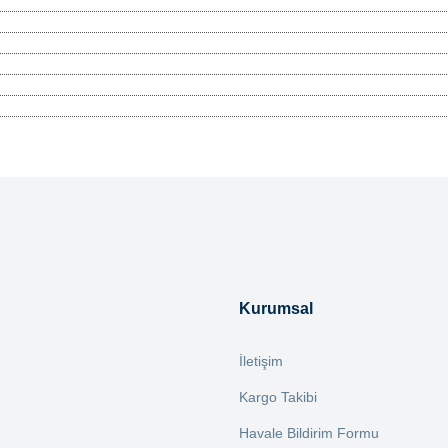
tersiz gördüğünüz noktaları öneri formunu kullanarak tarafımıza iletebilirsiniz.
Bu ürüne ilk yorumu siz yapın!
Yorum Yaz
Kurumsal
İletişim
Kargo Takibi
Havale Bildirim Formu