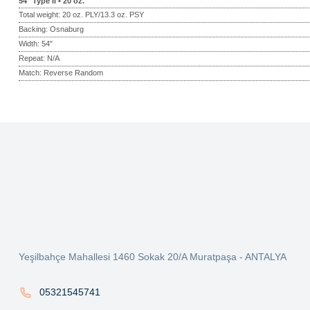
54" Type II • 20 oz.
Total weight: 20 oz. PLY/13.3 oz. PSY
Backing: Osnaburg
Width: 54"
Repeat: N/A
Match: Reverse Random
Bu ürünün fiyat bilgisi, resim, ürün açıklamalarında ve diğer konularda ye
Görüş ve önerileriniz için teşekkür ederiz.
Ürün resmi kalitesiz, bozuk veya görüntülenemiyor.
Ürün açıklamasında eksik bilgiler bulunuyor.
Ürün bilgilerinde hatalar bulunuyor.
Ürün fiyatı diğer sitelerden daha pahalı.
Yeşilbahçe Mahallesi 1460 Sokak 20/A Muratpaşa - ANTALYA
Bu ürüne benzer farklı alternatifler olmalı.
05321545741