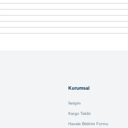
tersiz gördüğünüz noktaları öneri formunu kullanarak tarafımıza iletebilirsiniz.
Bu ürüne ilk yorumu siz yapın!
Yorum Yaz
Kurumsal
İletişim
Kargo Takibi
Havale Bildirim Formu