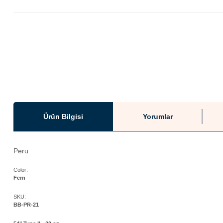
Ürün Bilgisi
Yorumlar
Peru
Color:
Fern
SKU:
BB-PR-21