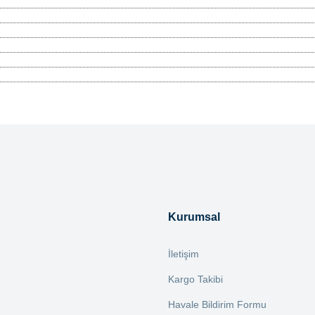
tersiz gördüğünüz noktaları öneri formunu kullanarak tarafımıza iletebilirsiniz.
Bu ürüne ilk yorumu siz yapın!
Yorum Yaz
Kurumsal
İletişim
Kargo Takibi
Havale Bildirim Formu