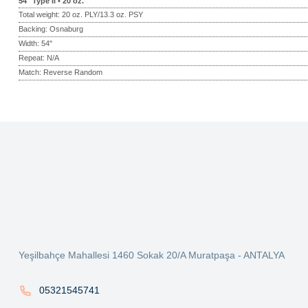
54" Type II • 20 oz.
Total weight: 20 oz. PLY/13.3 oz. PSY
Backing: Osnaburg
Width: 54"
Repeat: N/A
Match: Reverse Random
Bu ürünün fiyat bilgisi, resim, ürün açıklamalarında ve diğer konularda ye
Görüş ve önerileriniz için teşekkür ederiz.
Ürün resmi kalitesiz, bozuk veya görüntülenemiyor.
Ürün açıklamasında eksik bilgiler bulunuyor.
Ürün bilgilerinde hatalar bulunuyor.
Ürün fiyatı diğer sitelerden daha pahalı.
Yeşilbahçe Mahallesi 1460 Sokak 20/A Muratpaşa - ANTALYA
Bu ürüne benzer farklı alternatifler olmalı.
05321545741