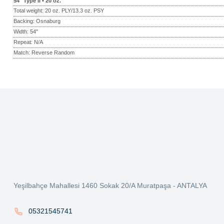
54" Type II • 20 oz.
Total weight: 20 oz. PLY/13.3 oz. PSY
Backing: Osnaburg
Width: 54"
Repeat: N/A
Match: Reverse Random
Bu ürünün fiyat bilgisi, resim, ürün açıklamalarında ve diğer konularda ye
Görüş ve önerileriniz için teşekkür ederiz.
Ürün resmi kalitesiz, bozuk veya görüntülenemiyor.
Ürün açıklamasında eksik bilgiler bulunuyor.
Ürün bilgilerinde hatalar bulunuyor.
Ürün fiyatı diğer sitelerden daha pahalı.
Yeşilbahçe Mahallesi 1460 Sokak 20/A Muratpaşa - ANTALYA
Bu ürüne benzer farklı alternatifler olmalı.
05321545741