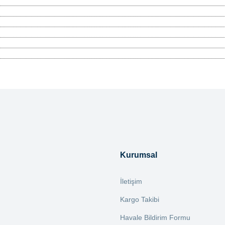
tersiz gördüğünüz noktaları öneri formunu kullanarak tarafımıza iletebilirsiniz.
Bu ürüne ilk yorumu siz yapın!
Yorum Yaz
Kurumsal
İletişim
Kargo Takibi
Havale Bildirim Formu