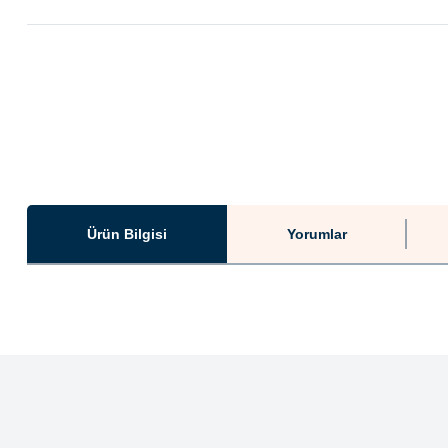
Ürün Bilgisi
Yorumlar
Bu ürünün fiyat bilgisi, resim, ürün açıklamalarında ve diğer konularda ye
Görüş ve önerileriniz için teşekkür ederiz.
Ürün resmi kalitesiz, bozuk veya görüntülenemiyor.