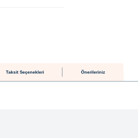
Taksit Seçenekleri
Önerileriniz
tersiz gördüğünüz noktaları öneri formunu kullanarak tarafımıza iletebilirsiniz.
Bu ürüne ilk yorumu siz yapın!