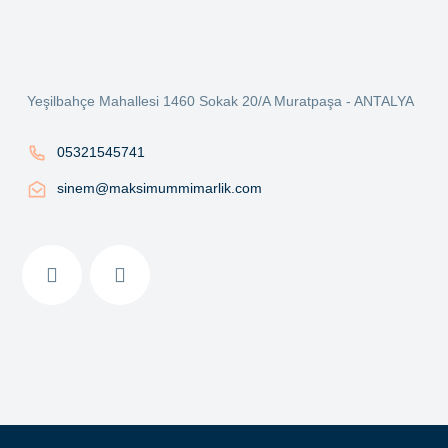
Ürün açıklamasında eksik bilgiler bulunuyor.
Ürün bilgilerinde hatalar bulunuyor.
Ürün fiyatı diğer sitelerden daha pahalı.
Yeşilbahçe Mahallesi 1460 Sokak 20/A Muratpaşa - ANTALYA
Bu ürüne benzer farklı alternatifler olmalı.
05321545741
sinem@maksimummimarlik.com