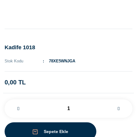
Kadife 1018
Stok Kodu
78XE5WNJGA
0,00 TL
Sepete Ekle