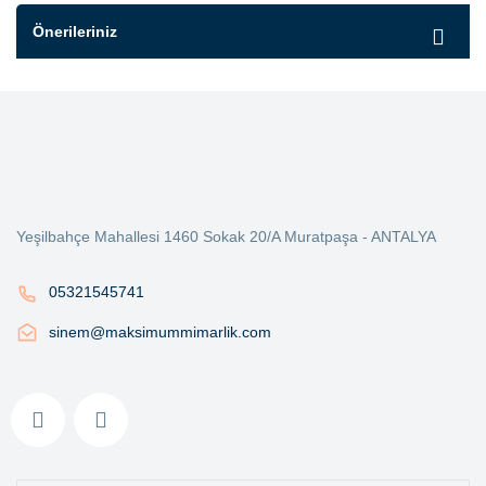
Önerileriniz
Yeşilbahçe Mahallesi 1460 Sokak 20/A Muratpaşa - ANTALYA
05321545741
sinem@maksimummimarlik.com