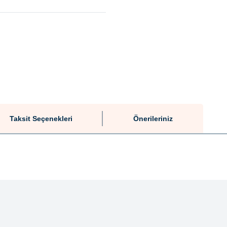
Taksit Seçenekleri
Önerileriniz
tersiz gördüğünüz noktaları öneri formunu kullanarak tarafımıza iletebilirsiniz.
Bu ürüne ilk yorumu siz yapın!