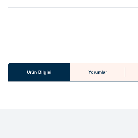
Ürün Bilgisi
Yorumlar
Bu ürünün fiyat bilgisi, resim, ürün açıklamalarında ve diğer konularda ye
Görüş ve önerileriniz için teşekkür ederiz.
Ürün resmi kalitesiz, bozuk veya görüntülenemiyor.