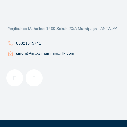
Ürün açıklamasında eksik bilgiler bulunuyor.
Ürün bilgilerinde hatalar bulunuyor.
Ürün fiyatı diğer sitelerden daha pahalı.
Yeşilbahçe Mahallesi 1460 Sokak 20/A Muratpaşa - ANTALYA
Bu ürüne benzer farklı alternatifler olmalı.
05321545741
sinem@maksimummimarlik.com