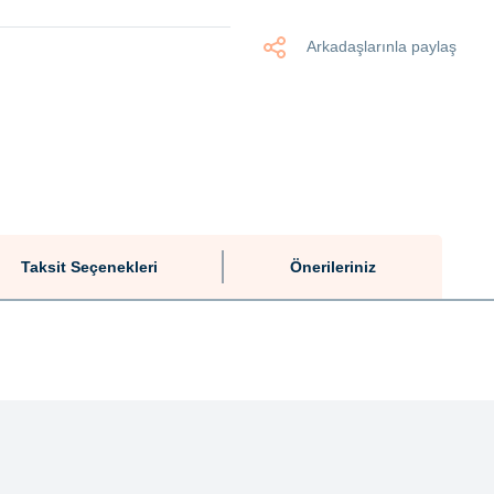
Arkadaşlarınla paylaş
Taksit Seçenekleri
Önerileriniz
tersiz gördüğünüz noktaları öneri formunu kullanarak tarafımıza iletebilirsiniz.
Bu ürüne ilk yorumu siz yapın!