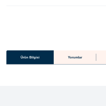
Ürün Bilgisi
Yorumlar
Bu ürünün fiyat bilgisi, resim, ürün açıklamalarında ve diğer konularda ye
Görüş ve önerileriniz için teşekkür ederiz.
Ürün resmi kalitesiz, bozuk veya görüntülenemiyor.