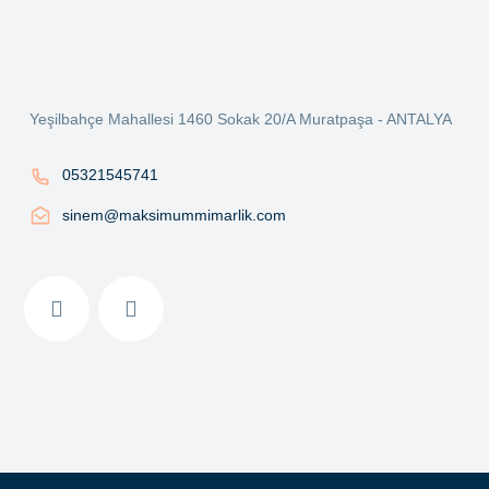
Ürün açıklamasında eksik bilgiler bulunuyor.
Ürün bilgilerinde hatalar bulunuyor.
Ürün fiyatı diğer sitelerden daha pahalı.
Yeşilbahçe Mahallesi 1460 Sokak 20/A Muratpaşa - ANTALYA
Bu ürüne benzer farklı alternatifler olmalı.
05321545741
sinem@maksimummimarlik.com