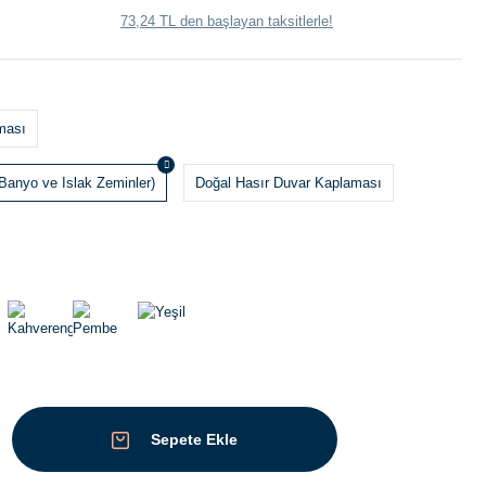
73,24 TL den başlayan taksitlerle!
ması
Banyo ve Islak Zeminler)
Doğal Hasır Duvar Kaplaması
Sepete Ekle