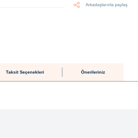
Arkadaşlarınla paylaş
Taksit Seçenekleri
Önerileriniz
tersiz gördüğünüz noktaları öneri formunu kullanarak tarafımıza iletebilirsiniz.
Bu ürüne ilk yorumu siz yapın!