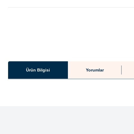
Ürün Bilgisi
Yorumlar
Bu ürünün fiyat bilgisi, resim, ürün açıklamalarında ve diğer konularda ye
Görüş ve önerileriniz için teşekkür ederiz.
Ürün resmi kalitesiz, bozuk veya görüntülenemiyor.