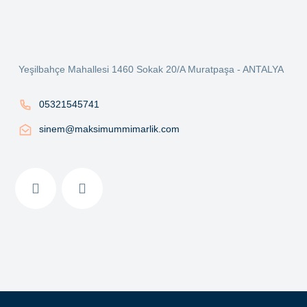
Ürün açıklamasında eksik bilgiler bulunuyor.
Ürün bilgilerinde hatalar bulunuyor.
Ürün fiyatı diğer sitelerden daha pahalı.
Yeşilbahçe Mahallesi 1460 Sokak 20/A Muratpaşa - ANTALYA
Bu ürüne benzer farklı alternatifler olmalı.
05321545741
sinem@maksimummimarlik.com